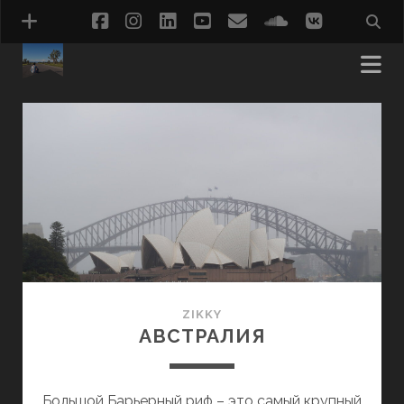
facebook
instagram
linkedin
youtube
email
soundcloud
vk
zikky.ru
Записи
ZIKKY
АВСТРАЛИЯ
Большой Барьерный риф – это самый крупный